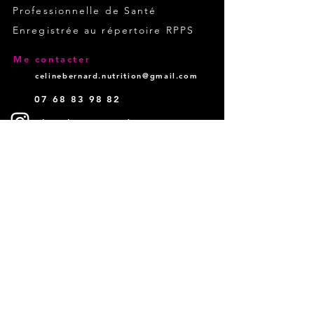
Professionnelle de Santé
Enregistrée au répertoire RPPS
Me contacter
celinebernard.nutrition@gmail.com
07 68 83 98 82
@les.chroniques.du.ventre
Mon Podcast
Prendre Rendez-vous
Cabinets et horaires