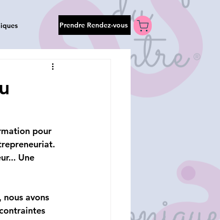
Prendre Rendez-vous
iques
du
rmation pour 
trepreneuriat. 
r... Une 
, nous avons 
 contraintes 