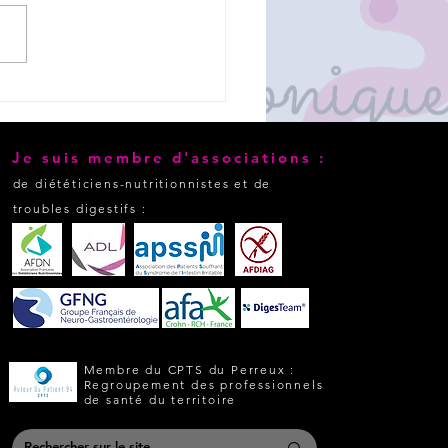
e de la prévention santé
 aussi partie de mon job !
Je suis membre d'associations :
de diététiciens-nutritionnistes et de
troubles digestifs :
Membre du CPTS du Perreux :
Regroupement des professionnels
de santé du territoire