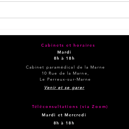
Choix des ingrédients pour
Fair
un acteur de la bio
fait
Cabinets et horaires
Mardi
8h à 18h
Cabinet
paramédical
de la Marne
10 Rue de la Marne,
Cabinet
Le Perreux-sur-Marne
Venir et se garer
Téléconsultations (via Zoom)
Mardi et Mercredi
8h à 18h