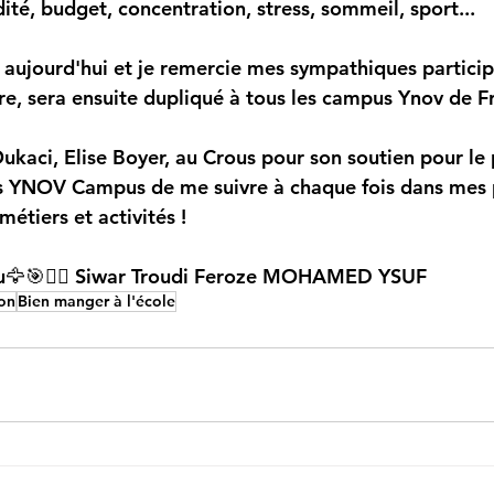
dité, budget, concentration, stress, sommeil, sport... 
u aujourd'hui et je remercie mes sympathiques particip
père, sera ensuite dupliqué à tous les campus Ynov de F
ukaci, Elise Boyer, au Crous pour son soutien pour le 
is YNOV Campus de me suivre à chaque fois dans mes p
métiers et activités ! 
🦅🎯🧘‍♀️ Siwar Troudi Feroze MOHAMED YSUF
ion
Bien manger à l'école