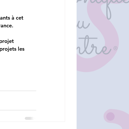
ants à cet 
rance. 
projet 
rojets les 