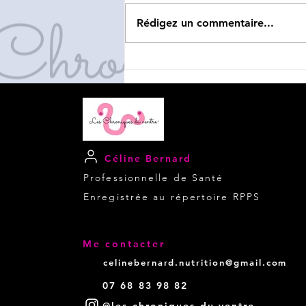
Rédigez un commentaire...
Mieux former à la prise en
charge de patients ayant
une MICI avec l'AFA
Céline Bernard
Professionnelle de Santé
Enregistrée au répertoire RPPS
Me contacter
celinebernard.nutrition@gmail.com
07 68 83 98 82