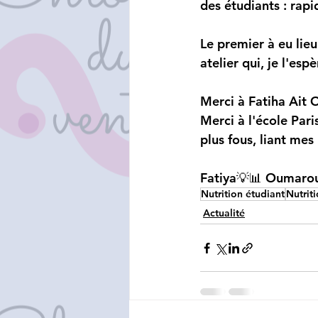
des étudiants : rapi
Le premier à eu lie
atelier qui, je l'es
Merci à Fatiha Ait O
Merci à l'école Par
plus fous, liant mes 
Fatiya💡📊 Oumarou
Nutrition étudiant
Nutrit
Actualité