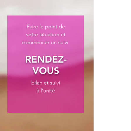
Faire le point de
votre situation et
commencer un suivi
RENDEZ-
VOUS
bilan et suivi
à l'unité