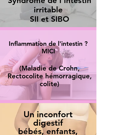
Syndrome de l'intestin
irritable
SII et SIBO
Inflammation de l'intestin ?
MICI
(Maladie de Crohn,
Rectocolite hémorragique,
colite)
Un in
confort
digestif
bébés, enfants,