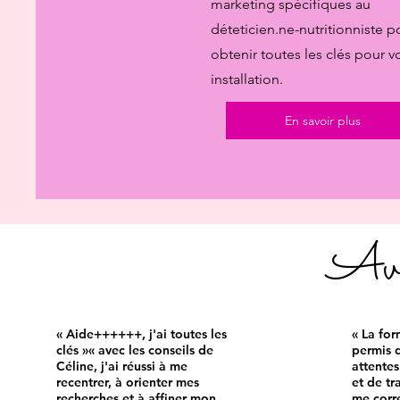
marketing spécifiques au
déteticien.ne-nutritionniste p
obtenir toutes les clés pour v
installation.
En savoir plus
Avis
« Aide++++++, j'ai toutes les
« La for
clés »« avec les conseils de
permis 
Céline, j'ai réussi à me
attentes
recentrer, à orienter mes
et de tr
recherches et à affiner mon
me corr