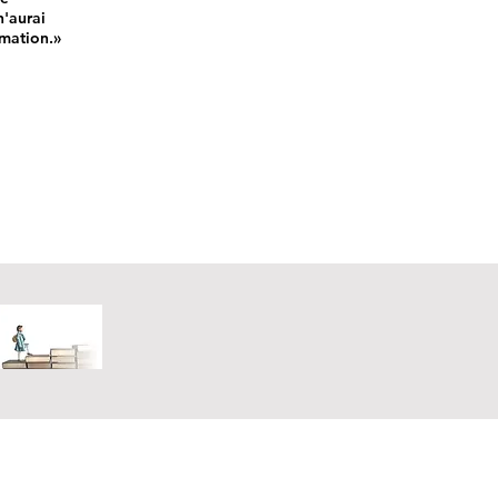
n'aurai
rmation.»