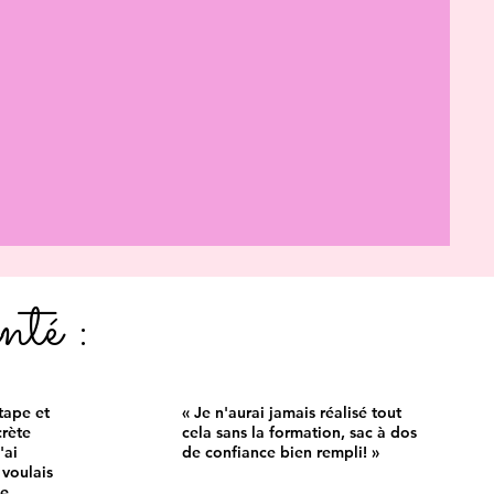
nté :
tape et
« Je n'aurai jamais réalisé tout
rète
cela sans la formation, sac à dos
'ai
de confiance bien rempli! »
 voulais
ue