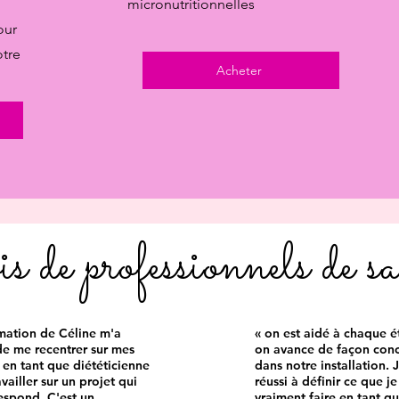
micronutritionnelles
our
otre
Acheter
 de professionnels de sa
mation de Céline m'a
« on est aidé à chaque é
de me recentrer sur mes
on avance de façon conc
 en tant que diététicienne
dans notre installation. J
availler sur un projet qui
réussi à définir ce que je
espond. C'est un
vraiment faire en tant q