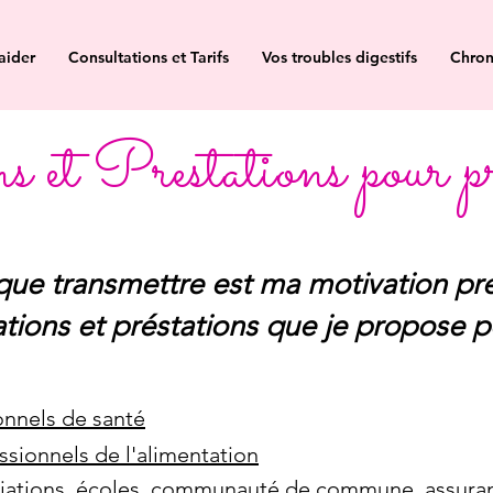
aider
Consultations et Tarifs
Vos troubles digestifs
Chron
et Prestations pour pr
que transmettre est ma motivation pr
mations et préstations que je propose p
onnels de santé
ssionnels de l'alimentation
ciations, écoles, communauté de commune, assuranc