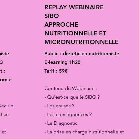
REPLAY WEBINAIRE
SIBO
APPROCHE
NUTRITIONNELLE ET
MICRONUTRITIONNELLE
niste
Public : diététicien-nutritionniste
 3
E-learning 1h20
t :
Tarif : 59€
onomie
Contenu du Webinaire :
- Qu'est-ce que le SIBO ?
avec un
- Les causes ?
t ce
- Les conséquences ?
s
- Le Diagnostic
 et
- La prise en charge nutritionnelle et