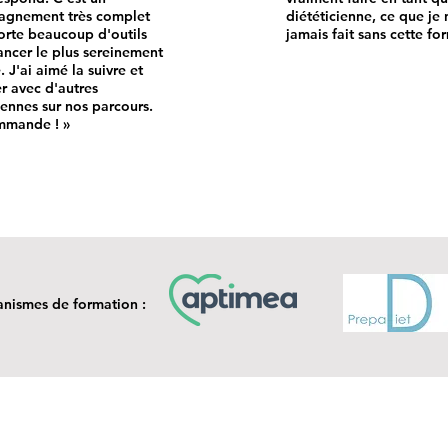
gnement très complet
diététicienne, ce que je 
orte beaucoup d'outils
jamais fait sans cette fo
ncer le plus sereinement
. J'ai aimé la suivre et
r avec d'autres
iennes sur nos parcours.
mmande ! »
anismes de formation :