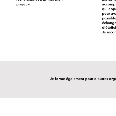
projet.»
accompa
qui app
pour ava
possible
échange
diététic
Je reco
Je forme également pour d'autres org