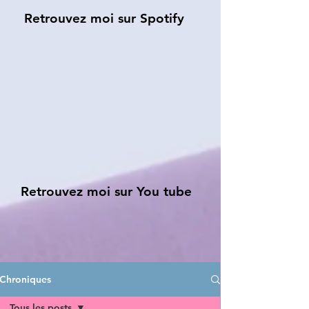
Retrouvez moi sur Spotify
Retrouvez moi sur You tube
Chroniques
Tous les posts